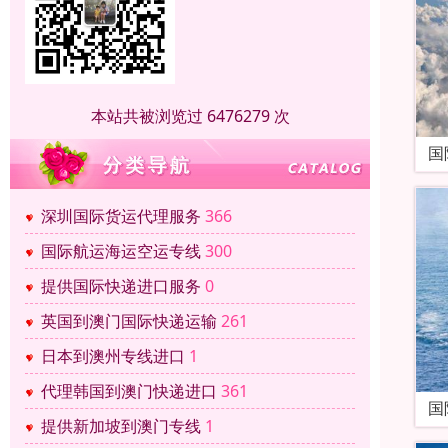
本站共被浏览过 6476279 次
国
深圳国际货运代理服务
366
国际航运海运空运专线
300
提供国际快递进口服务
0
英国到澳门国际快递运输
261
日本到澳州专线进口
1
代理韩国到澳门快递进口
361
国
提供新加坡到澳门专线
1