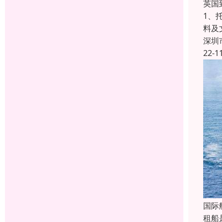
英国
1、
料及
深圳
22-1
国际
租船