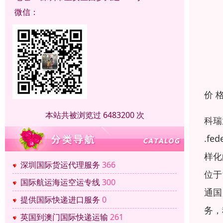
微信：
价 
本站共被浏览过 6483200 次
科瑞
.f
样化
深圳国际货运代理服务
366
位于
国际航运海运空运专线
300
通国
提供国际快递进口服务
0
务，
英国到澳门国际快递运输
261