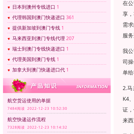
在公
日本到澳州专线进口
1
享，
代理韩国到澳门快递进口
361
需求
提供新加坡到澳门专线
1
服务
马来西亚到澳门专线代理
207
瑞士到澳门专线快递进口
1
我公
代理美国到澳门专线
1
司操
加拿大到澳门快递进口代
1
单给
2.
K4
航空货运使用的单据
证，
7484阅读 2022-12-23 10:52:30
航空快递运作流程
来西
7328阅读 2022-12-23 10:14:32