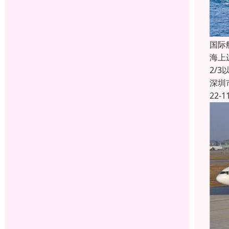
国际
海上
2/
深圳
22-1