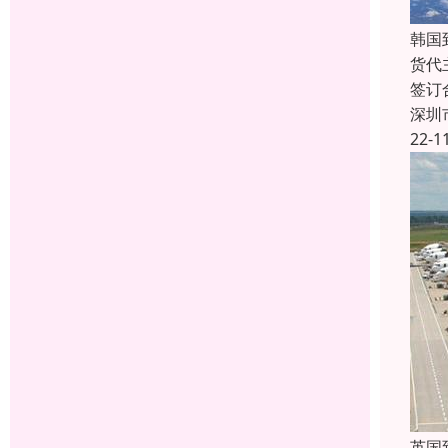
韩国
货代
签订
深圳
22-1
英国