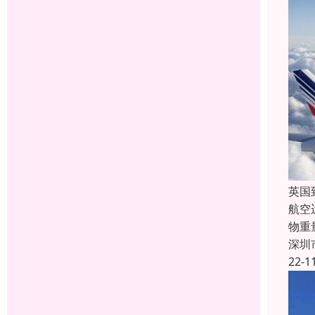
英国
航空
物重
深圳
22-1