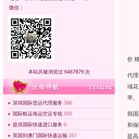
微信：
价 
本站共被浏览过 6467879 次
代理
域花
率。
深圳国际货运代理服务
366
韩国
国际航运海运空运专线
300
和保
提供国际快递进口服务
0
英国到澳门国际快递运输
261
提高