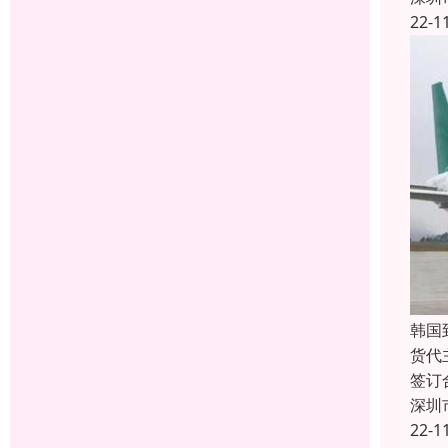
22-1
韩国
货代
签订
深圳
22-1