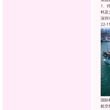
1、
料及
深圳
22-1
国际
航空