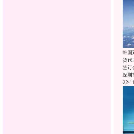
韩国
货代
签订
深圳
22-1