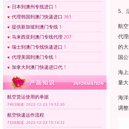
日本到澳州专线进口
1
5、
代理韩国到澳门快递进口
361
航空
提供新加坡到澳门专线
1
代理
马来西亚到澳门专线代理
207
的大
瑞士到澳门专线快递进口
1
国公
代理美国到澳门专线
1
加拿大到澳门快递进口代
1
海上
量大
航空货运使用的单据
海洋
7463阅读 2022-12-23 10:52:30
调整
航空快递运作流程
7308阅读 2022-12-23 10:14:32