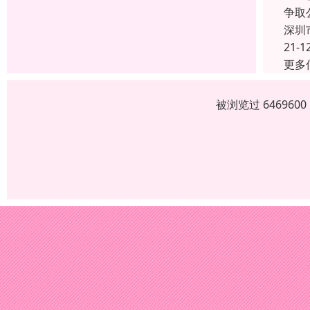
争取
深圳
21-1
更多
被浏览过 64696