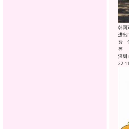
韩国
进出
费，
等
深圳
22-1