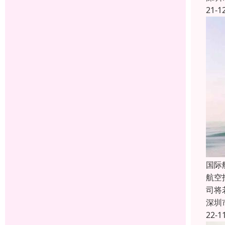
21-1
国际
航空
司将
深圳
22-1