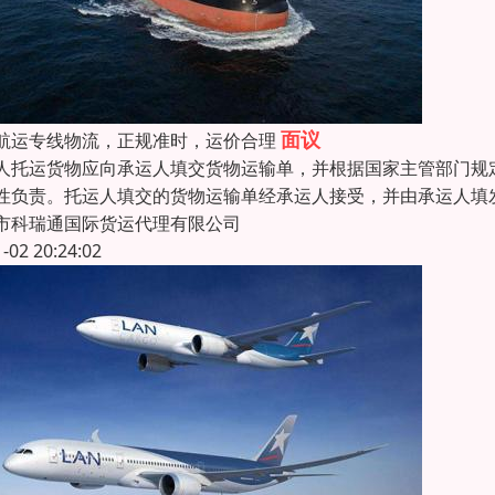
面议
航运专线物流，正规准时，运价合理
人托运货物应向承运人填交货物运输单，并根据国家主管部门规
性负责。托运人填交的货物运输单经承运人接受，并由承运人填
市科瑞通国际货运代理有限公司
1-02 20:24:02