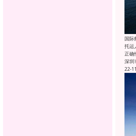
国际
托运
正确
深圳
22-1