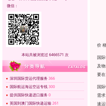
微信：
价 
本站共被浏览过 6466571 次
国际
及物
要在
深圳国际货运代理服务
366
国际
国际航运海运空运专线
300
需求
提供国际快递进口服务
0
英国到澳门国际快递运输
261
速运