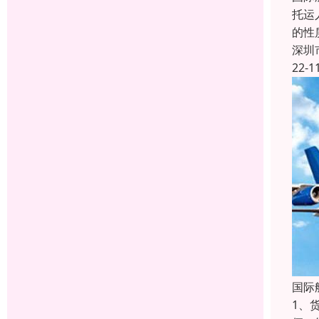
托运
的性
深圳
22-1
国际
1、