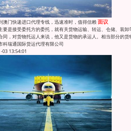
面议
到澳门快递进口代理专线，迅速准时，值得信赖
主要是接受委托方的委托，就有关货物运输、转运、仓储、装卸
合同，对货物托运人来说，他又是货物的承运人。相当部分的货
市科瑞通国际货运代理有限公司
1-03 13:54:01