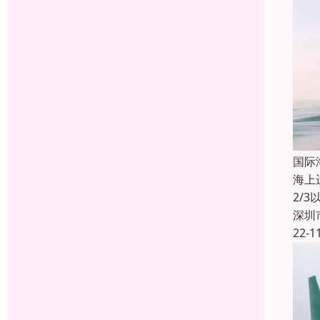
国际
海上
2/
深圳
22-1