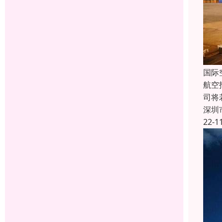
国际
航空
司将
深圳
22-1