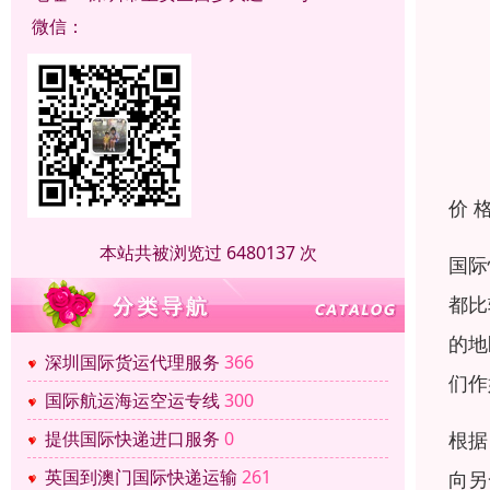
微信：
价 
本站共被浏览过 6480137 次
国际
都比
的地
深圳国际货运代理服务
366
们作
国际航运海运空运专线
300
根据
提供国际快递进口服务
0
英国到澳门国际快递运输
261
向另